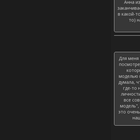
Анна и
заканчива
в какой-т
то) 
Для меня 
посмотрет
котор
моделью в
думала, ч
где-то 
личности
все сов
модель",
это очень
наш