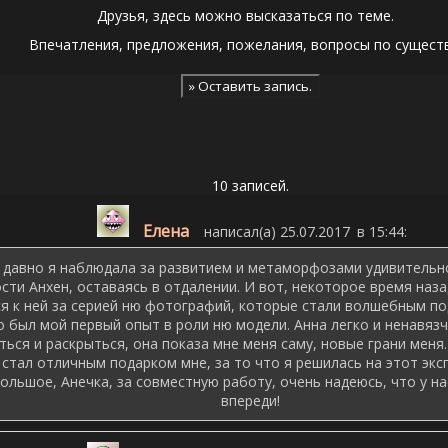
Друзья, здесь можно высказаться по теме.
Впечатления, предложения, пожелания, вопросы по существ
10 записей.
Елена
написал(а) 25.07.2017
в 15:44
:
 давно я наблюдала за развитием и метаморфозами удивительн
сти Анхен, оставаясь в отдалении. И вот, некоторое время наза
я к ней за серией ню фотографий, которые стали волшебным 
о был мой первый опыт в роли ню модели. Анна легко и ненавяз
ться и раскрыться, она показа мне меня саму, новые грани меня
стал отличным подарком мне, за то что я решилась на этот экс
большое, Анечка, за совместную работу, очень надеюсь, что у н
впереди!