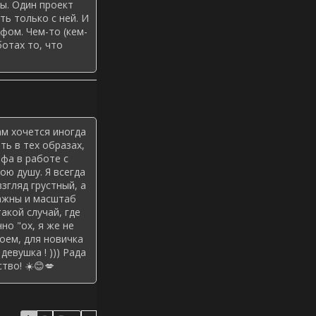
ы. Один проект
ть только с ней. И
фом. Чем-то (кем-
ботах то, что
ам хочется иногда
ть в тех образах,
фа в работе с
ою душу. Я всегда
згляд грустный, а
важны и масштаб
акой случай, где
но "ох, я же не
оем, для новичка
евушка ! ))) Рада
тво! ☀️😊💋