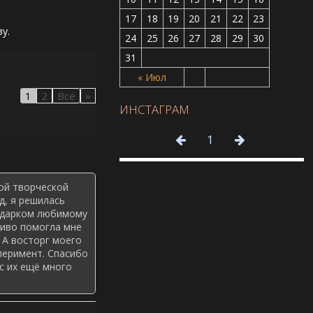
17
18
19
20
21
22
23
у.
24
25
26
27
28
29
30
31
« Июл
1
2
Все
»
ИНСТАГРАМ
1
ой творческой
д, я решилась
подарком любимому
чиво помогла мне
. А восторг моего
перимент. Спасибо
ас их ещё много