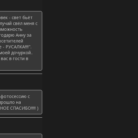
ек - свет бьёт
лучай свёл меня с
озможность
годарю Анну за
осетителей
 РУСАЛКА!!!!".
оей дочуркой..
вас в гости в
 фотосессию с
прошло на
ОЕ СПАСИБО!!!!! )