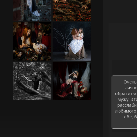
Очень
лично
обратитьс
мужу. Эт
расслаби
любимого 
тебе, 