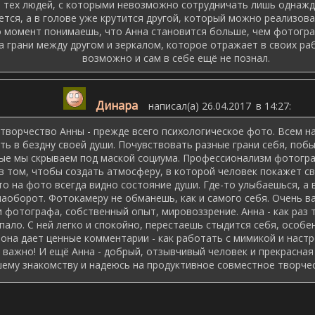
з тех людей, с которыми невозможно сотрудничать лишь однажд
ется, а в голове уже крутится другой, который можно реализова
о момент понимаешь, что Анна становится больше, чем фотогра
на грани между другом и зеркалом, которое отражает в своих ра
возможно и сам в себе ещё не познал.
Динара
написал(а) 26.04.2017
в 14:27
:
творчество Анны - прежде всего психологическое фото. Всем н
ь в бездну своей души. Почувствовать разные грани себя, побы
ые мы скрываем под маской социума. Профессионализм фотогра
 том, чтобы создать атмосферу, в которой человек покажет св
то на фото всегда видно состояние души. Где-то улыбаешься, а в
наоборот. Фотокамеру не обманешь, как и самого себя. Очень 
 фотографа, собственный опыт, мировоззрение. Анна - как раз т
пало. С ней легко и спокойно, перестаешь стыдится себя, особен
 она дает ценные комментарии - как работать с мимикой и настр
 важно! И ещё Анна - добрый, отзывчивый человек и прекрасная д
ему знакомству и надеюсь на продуктивное совместное творчес