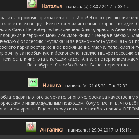
Наталья
написал(а) 23.07.2017
в 03:17
:
ыразить огромную признательность Анне! Это потрясающий челов
 озаряет всех вокруг. Неиссякаемый источник творческих идей. С
ной в Санкт-Петербурге. Бесконечная благодарность Анне за в
площения в героиню моей любимой книги "Венера в мехах". Бла
ыческую фотосессию "Русалка" и за возможность услышать от п
вского парка восторженное восклицание "Мама, папа, смотрите -
арю Анну за необычную и бесконечно тёплую НЮ-фотосессию с м
 нежность и чистота в каждом кадре! Анна, с нетерпением ждём 
Петербурге!! Спасибо Вам за Ваше творчество!
Никита
написал(а) 21.05.2017
в 22:33
:
поблагодарить этого замечательного человека за качественную
ворческим и индивидуальным подходом. Хочу отметить, что всё 
нальном уровне. Ещё раз хочу сказать спасибо - причём ОГРОМН
Анталика
написал(а) 29.04.2017
в 15:11
: