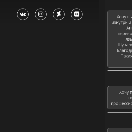
Хочу в
изнутри и
Ан
перево
яз
Шувало
Благод
Такая
Хочу 
т
профессио