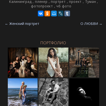
Калининград
,
пленер
,
портрет
,
проект
,
Туман
,
фотопроект
,
чб фото
←
Женский портрет
О ЛЮБВИ
→
ПОРТФОЛИО