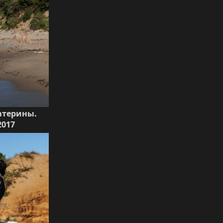
катерины.
2017