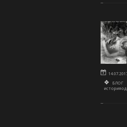
14.07.201
БЛОГ
историяод