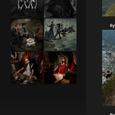
бу
бу