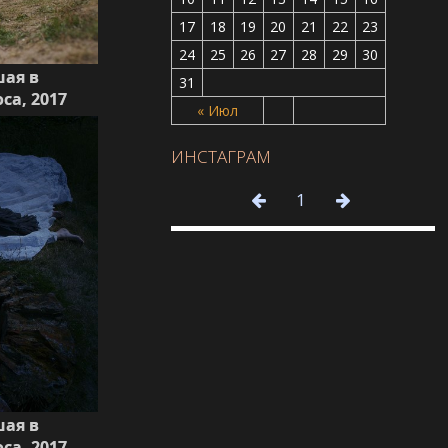
17
18
19
20
21
22
23
24
25
26
27
28
29
30
шая в
31
са, 2017
« Июл
ИНСТАГРАМ
1
шая в
са, 2017