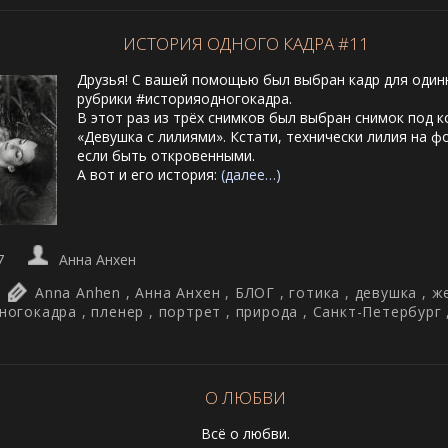
ИСТОРИЯ ОДНОГО КАДРА #11
Друзья! С вашей помощью был выбран кадр для один
рубрики #историяодногокадра.
В этот раз из трёх снимков был выбран снимок под 
«Девушка с лилиями». Кстати, технически лилия на ф
если быть откровенными.
А вот и его история:
(далее…)
7
Анна Анхен
Anna Anhen
,
Анна Анхен
,
БЛОГ
,
готика
,
девушка
,
ж
ногокадра
,
пленер
,
портрет
,
природа
,
Санкт-Петербург
О ЛЮБВИ
Всё о любви.