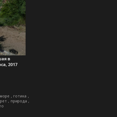
шая в
са, 2017
 море
,
готика
,
рет
,
природа
,
то