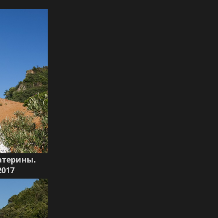
катерины.
2017