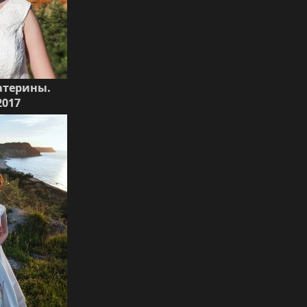
катерины.
2017