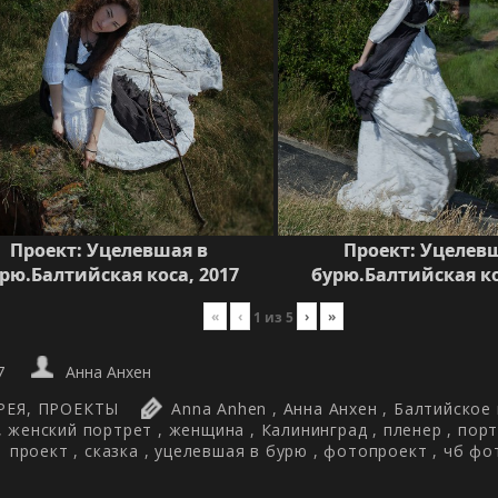
Проект: Уцелевшая в
Проект: Уцелев
рю.Балтийская коса, 2017
бурю.Балтийская ко
«
‹
›
»
1
из
5
7
Анна Анхен
РЕЯ
,
ПРОЕКТЫ
Anna Anhen
,
Анна Анхен
,
Балтийское
,
женский портрет
,
женщина
,
Калининград
,
пленер
,
порт
проект
,
сказка
,
уцелевшая в бурю
,
фотопроект
,
чб фо