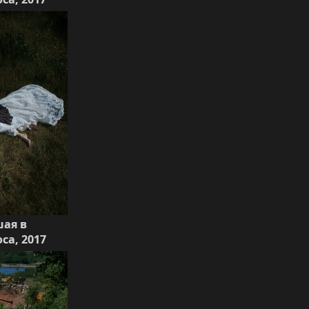
шая в
са, 2017