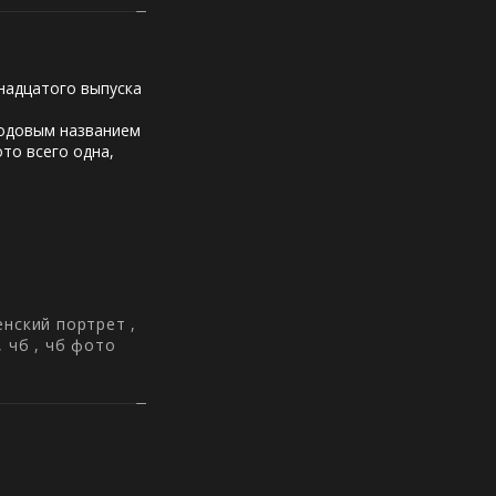
надцатого выпуска
кодовым названием
ото всего одна,
енский портрет
,
,
чб
,
чб фото