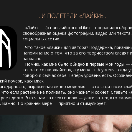
…И ПОЛЕТЕЛИ «ЛАЙКИ»…
«Лайк» — (от английского «Like» – понравилось/нрав
своеобразная оценка фотографии, видео или текста
социальных сетях.
Что такое «лайки» для автора? Поддержка, признани
напоминание о том, что за его творчеством следят и
напрасно.
Помню, как мне было обидно в первые мои годы — «
того-то сотни «лайков», а у меня…». А у меня тогда 
говорю я сейчас себе. Теперь уровень есть. Осознан
ий почерк, как-никак.
годарность, выраженная лично моделью — это стоит всех «лайк
что если растение не поливать, оно чахнет и сохнет. Ставьте «
греет долго. Это я вам за всех говорю — даже за тех, кто «мам
. Важно. По крайней мере — приятно и стимулирует.
