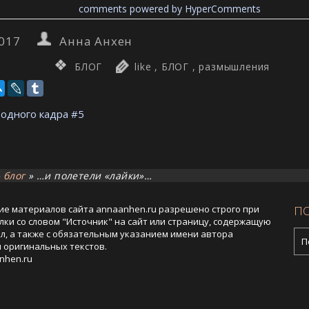
comments powered by HyperComments
2017
Анна Анхен
БЛОГ
like
,
БЛОГ
,
размышления
одного кадра #5
»
блог
»
…и полетели «лайки»…
ие материалов сайта annaanhen.ru разрешено строго при
ПО
лки со словом "Источник" на сайт или страницу, содержащую
л, а также с обязательным указанием имени автора
 оригинальных текстов.
nhen.ru