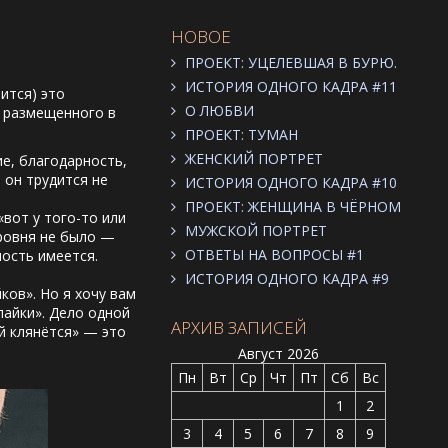
НОВОЕ
ПРОЕКТ: УЦЕЛЕВШАЯ В БУРЮ.
ИСТОРИЯ ОДНОГО КАДРА #11
ится) это
О ЛЮБВИ
, размещенного в
ПРОЕКТ: ТУМАН
ЖЕНСКИЙ ПОРТРЕТ
е, благодарность,
 он трудится не
ИСТОРИЯ ОДНОГО КАДРА #10
ПРОЕКТ: ЖЕНЩИНА В ЧЁРНОМ
вот у того-то или
МУЖСКОЙ ПОРТРЕТ
уровня не было —
ОТВЕТЫ НА ВОПРОСЫ #1
ность имеется.
ИСТОРИЯ ОДНОГО КАДРА #9
ов». Но я хочу вам
лайки». Дело одной
АРХИВ ЗАПИСЕЙ
ой клянётся» — это
Август 2026
Пн
Вт
Ср
Чт
Пт
Сб
Вс
1
2
3
4
5
6
7
8
9